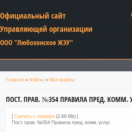
Официальный сайт
Управляющей организации
ООО "Любохонское ЖЭУ"
Главная
»
Файлы
»
Мои файлы
ПОСТ. ПРАВ. №354 ПРАВИЛА ПРЕД. КОММ. У
[
Скачать с сервера
(2.66 Mb) ]
Пост. прав. №354 Правила пред. комм. услуг.